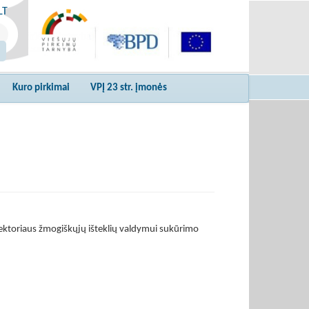
LT
Kuro pirkimai
VPĮ 23 str. įmonės
sektoriaus žmogiškųjų išteklių valdymui sukūrimo