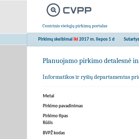
Centrinis viešųjų pirkimų portalas
Pirkimų skelbimai
iki
2017 m. liepos 1 d
Sutarty
Planuojamo pirkimo detalesnė in
Informatikos ir ryšių departamentas prie
Metai
Pirkimo pavadinimas
Pirkimo tipas
Rūšis
BVPŽ kodas