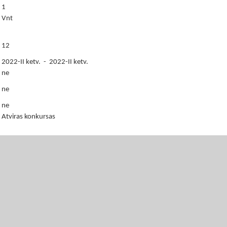
1
Vnt
12
2022-II ketv. - 2022-II ketv.
ne
ne
ne
Atviras konkursas