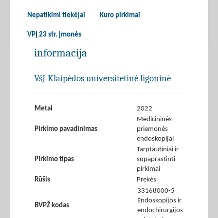
Nepatikimi tiekėjai
Kuro pirkimai
VPĮ 23 str. įmonės
informacija
VšĮ Klaipėdos universitetinė ligoninė
Metai
2022
Medicininės
Pirkimo pavadinimas
priemonės
endoskopijai
Tarptautiniai ir
Pirkimo tipas
supaprastinti
pirkimai
Rūšis
Prekės
33168000-5
Endoskopijos ir
BVPŽ kodas
endochirurgijos