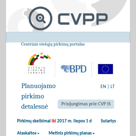
Centrinis viešųjų pirkimų portalas
Planuojamo
EN
|
LT
pirkimo
Prisijungimas prie CVP IS
detalesnė
Pirkimų skelbimai
iki
2017 m. liepos 1 d
Sutartys
Ataskaitos
Metinis pirkimų planas