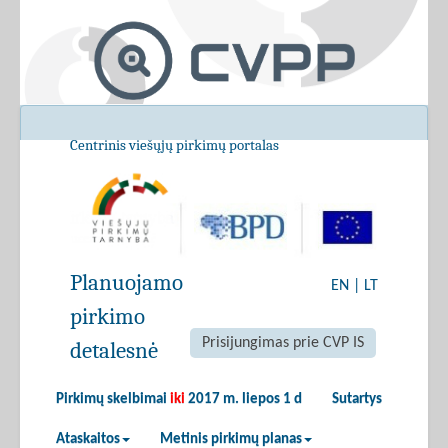
Centrinis viešųjų pirkimų portalas
Planuojamo
EN
|
LT
pirkimo
Prisijungimas prie CVP IS
detalesnė
Pirkimų skelbimai
iki
2017 m. liepos 1 d
Sutartys
Ataskaitos
Metinis pirkimų planas