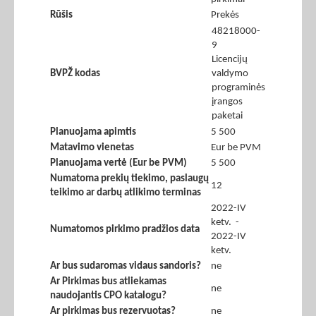
Rūšis
Prekės
48218000-
9
Licencijų
BVPŽ kodas
valdymo
programinės
įrangos
paketai
Planuojama apimtis
5 500
Matavimo vienetas
Eur be PVM
Planuojama vertė (Eur be PVM)
5 500
Numatoma prekių tiekimo, paslaugų
12
teikimo ar darbų atlikimo terminas
2022-IV
ketv. -
Numatomos pirkimo pradžios data
2022-IV
ketv.
Ar bus sudaromas vidaus sandoris?
ne
Ar Pirkimas bus atliekamas
ne
naudojantis CPO katalogu?
Ar pirkimas bus rezervuotas?
ne