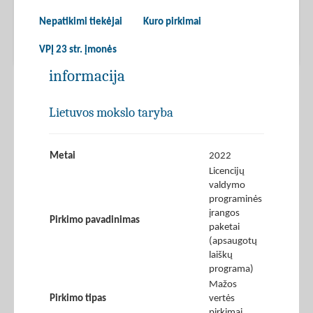
Nepatikimi tiekėjai
Kuro pirkimai
VPĮ 23 str. įmonės
informacija
Lietuvos mokslo taryba
Metai
2022
Licencijų
valdymo
programinės
įrangos
Pirkimo pavadinimas
paketai
(apsaugotų
laiškų
programa)
Mažos
Pirkimo tipas
vertės
pirkimai