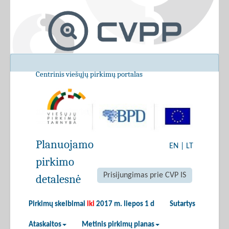
Centrinis viešųjų pirkimų portalas
Planuojamo
EN
|
LT
pirkimo
Prisijungimas prie CVP IS
detalesnė
Pirkimų skelbimai
iki
2017 m. liepos 1 d
Sutartys
Ataskaitos
Metinis pirkimų planas