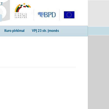
LT
Kuro pirkimai
VPĮ 23 str. įmonės