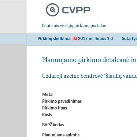
Centrinis viešųjų pirkimų portalas
Pirkimų skelbimai
iki
2017 m. liepos 1 d
Sutarty
Planuojamo pirkimo detalesnė in
Uždaroji akcinė bendrovė 'Šiaulių vand
Metai
Pirkimo pavadinimas
Pirkimo tipas
Rūšis
BVPŽ kodas
Planuojama apimtis