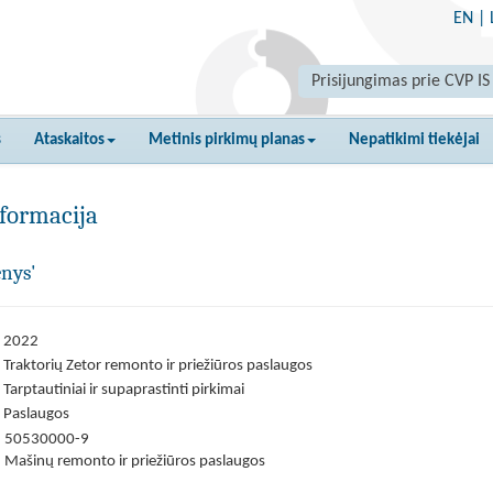
EN
|
Prisijungimas prie CVP IS
s
Ataskaitos
Metinis pirkimų planas
Nepatikimi tiekėjai
formacija
enys'
2022
Traktorių Zetor remonto ir priežiūros paslaugos
Tarptautiniai ir supaprastinti pirkimai
Paslaugos
50530000-9
Mašinų remonto ir priežiūros paslaugos