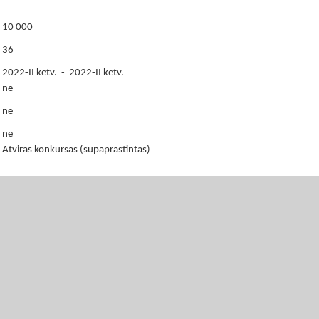
10 000
36
2022-II ketv. - 2022-II ketv.
ne
ne
ne
Atviras konkursas (supaprastintas)