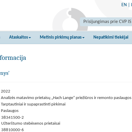
EN
|
Prisijungimas prie CVP IS
s
Ataskaitos
Metinis pirkimų planas
Nepatikimi tiekėjai
formacija
enys'
2022
Analizės matavimo prietaisų „Hach Lange“ priežiūros ir remonto paslaugos
Tarptautiniai ir supaprastinti pirkimai
Paslaugos
38341500-2
Užterštumo stebėsenos prietaisai
38810000-6