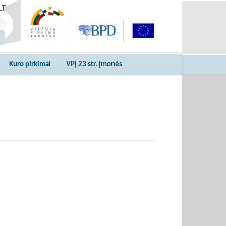
LT
Kuro pirkimai
VPĮ 23 str. įmonės