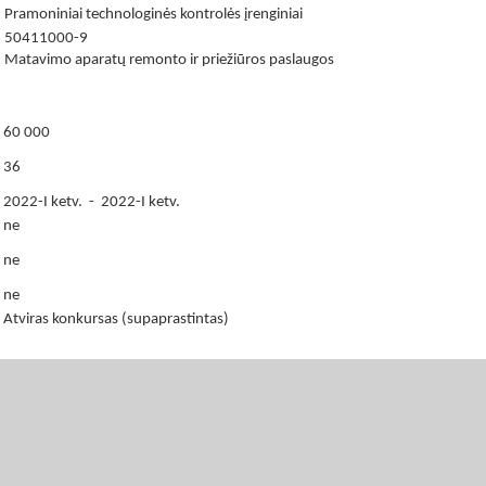
Pramoniniai technologinės kontrolės įrenginiai
50411000-9
Matavimo aparatų remonto ir priežiūros paslaugos
60 000
36
2022-I ketv. - 2022-I ketv.
ne
ne
ne
Atviras konkursas (supaprastintas)