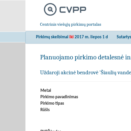
Centrinis viešųjų pirkimų portalas
Pirkimų skelbimai
iki
2017 m. liepos 1 d
Sutarty
Planuojamo pirkimo detalesnė in
Uždaroji akcinė bendrovė 'Šiaulių vand
Metai
Pirkimo pavadinimas
Pirkimo tipas
Rūšis