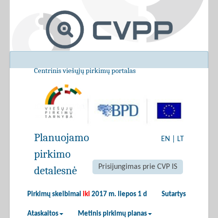
Centrinis viešųjų pirkimų portalas
Planuojamo
EN
|
LT
pirkimo
Prisijungimas prie CVP IS
detalesnė
Pirkimų skelbimai
iki
2017 m. liepos 1 d
Sutartys
Ataskaitos
Metinis pirkimų planas