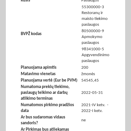
Rūšis
Paslaugos
55300000-3
Restoranų ir
maisto tiekimo
paslaugos
80500000-9
BVPŽ kodas
Apmokymo
paslaugos
98341000-5
Apgyvendinimo
paslaugos
Planuojama apimtis
200
Matavimo vienetas
žmonės
Planuojama vertė (Eur be PVM)
54545,45
Numatoma prekių tiekimo,
paslaugų teikimo ar darbų
2022-05-31
atlikimo terminas
Numatomos pirkimo pradžios
2021-IV ketv. -
data
2022-I ketv.
Ar bus sudaromas vidaus
ne
sandoris?
Ar Pirkimas bus atliekamas