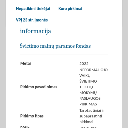
Nepatikimi tiekėjai
Kuro pirkimai
VPĮ 23 str. įmonės
informacija
Švietimo mainų paramos fondas
Metai
2022
NEFORMALIOJO
VAIKŲ
ŠVIETIMO
Pirkimo pavadinimas
TEIKĖJŲ
MOKYMŲ
PASLAUGOS
PIRKIMAS
Tarptautiniai ir
Pirkimo tipas
supaprastinti
pirkimai