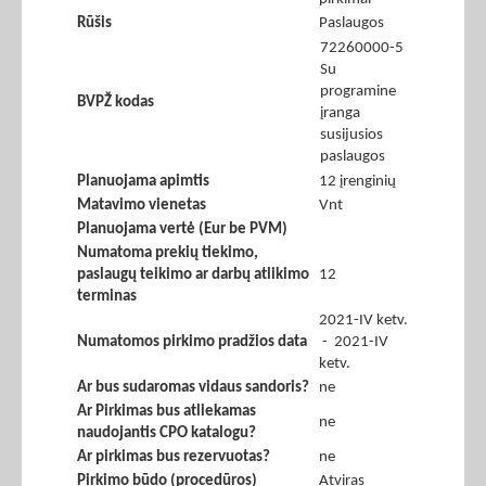
Rūšis
Paslaugos
72260000-5
Su
programine
BVPŽ kodas
įranga
susijusios
paslaugos
Planuojama apimtis
12 įrenginių
Matavimo vienetas
Vnt
Planuojama vertė (Eur be PVM)
Numatoma prekių tiekimo,
paslaugų teikimo ar darbų atlikimo
12
terminas
2021-IV ketv.
Numatomos pirkimo pradžios data
- 2021-IV
ketv.
Ar bus sudaromas vidaus sandoris?
ne
Ar Pirkimas bus atliekamas
ne
naudojantis CPO katalogu?
Ar pirkimas bus rezervuotas?
ne
Pirkimo būdo (procedūros)
Atviras