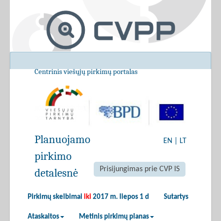
Centrinis viešųjų pirkimų portalas
Planuojamo
EN
|
LT
pirkimo
Prisijungimas prie CVP IS
detalesnė
Pirkimų skelbimai
iki
2017 m. liepos 1 d
Sutartys
Ataskaitos
Metinis pirkimų planas