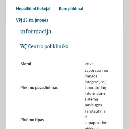
Nepatikimi tiekėjai
Kuro pirkimai
VPĮ 23 str. įmonės
informacija
VšĮ Centro poliklinika
Metai
2021
Laboratorinės
įrangos
integracijos į
Pirkimo pavadinimas
laboratorinę
informacinę
sistemą
paslaugos
Tarptautiniai
ir
Pirkimo tipas
supaprastinti
pirkimai