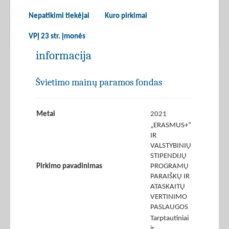
Nepatikimi tiekėjai
Kuro pirkimai
VPĮ 23 str. įmonės
informacija
Švietimo mainų paramos fondas
Metai
2021
„ERASMUS+”
IR
VALSTYBINIŲ
STIPENDIJŲ
Pirkimo pavadinimas
PROGRAMŲ
PARAIŠKŲ IR
ATASKAITŲ
VERTINIMO
PASLAUGOS
Tarptautiniai
ir