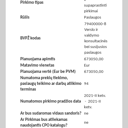
Pirkimo tipas
supaprastinti
pirkimai
Rūšis
Paslaugos
79400000-8
Verslo ir
valdymo
BVPŽ kodas
konsultacinės
bei susijusios
paslaugos
Planuojama apimtis
673050,00
Matavimo vienetas
Eur
Planuojama vertė (Eur be PVM)
673050,00
Numatoma prekių tiekimo,
paslaugų teikimo ar darbų atlikimo
94
terminas
2021-II ketv.
Numatomos pirkimo pradžios data
- 2021-II
ketv.
Ar bus sudaromas vidaus sandoris?
ne
Ar Pirkimas bus atliekamas
ne
naudojantis CPO katalogu?