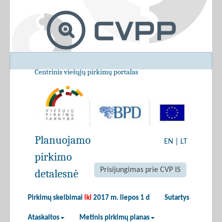
Centrinis viešųjų pirkimų portalas
Planuojamo
EN
|
LT
pirkimo
Prisijungimas prie CVP IS
detalesnė
Pirkimų skelbimai
iki
2017 m. liepos 1 d
Sutartys
Ataskaitos
Metinis pirkimų planas