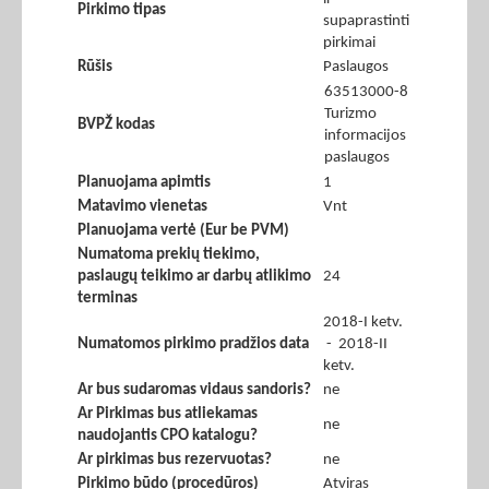
Pirkimo tipas
supaprastinti
pirkimai
Rūšis
Paslaugos
63513000-8
Turizmo
BVPŽ kodas
informacijos
paslaugos
Planuojama apimtis
1
Matavimo vienetas
Vnt
Planuojama vertė (Eur be PVM)
Numatoma prekių tiekimo,
paslaugų teikimo ar darbų atlikimo
24
terminas
2018-I ketv.
Numatomos pirkimo pradžios data
- 2018-II
ketv.
Ar bus sudaromas vidaus sandoris?
ne
Ar Pirkimas bus atliekamas
ne
naudojantis CPO katalogu?
Ar pirkimas bus rezervuotas?
ne
Pirkimo būdo (procedūros)
Atviras