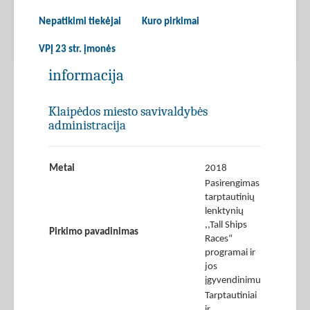
Nepatikimi tiekėjai
Kuro pirkimai
VPĮ 23 str. įmonės
informacija
Klaipėdos miesto savivaldybės
administracija
Metai
2018
Pasirengimas
tarptautinių
lenktynių
,,Tall Ships
Pirkimo pavadinimas
Races“
programai ir
jos
įgyvendinimu
Tarptautiniai
ir