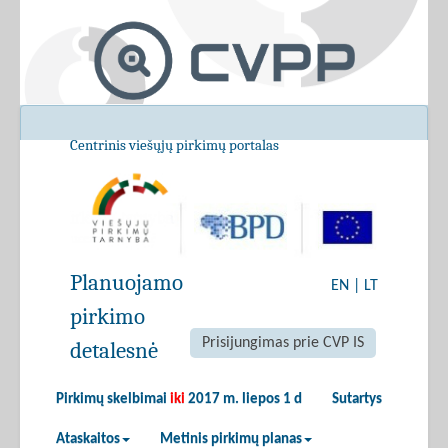
Centrinis viešųjų pirkimų portalas
Planuojamo
EN
|
LT
pirkimo
Prisijungimas prie CVP IS
detalesnė
Pirkimų skelbimai
iki
2017 m. liepos 1 d
Sutartys
Ataskaitos
Metinis pirkimų planas