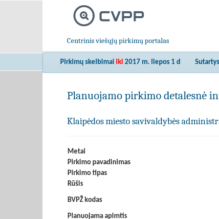
Centrinis viešųjų pirkimų portalas
Pirkimų skelbimai
iki
2017 m. liepos 1 d
Sutarty
Planuojamo pirkimo detalesnė in
Klaipėdos miesto savivaldybės administr
Metai
Pirkimo pavadinimas
Pirkimo tipas
Rūšis
BVPŽ kodas
Planuojama apimtis