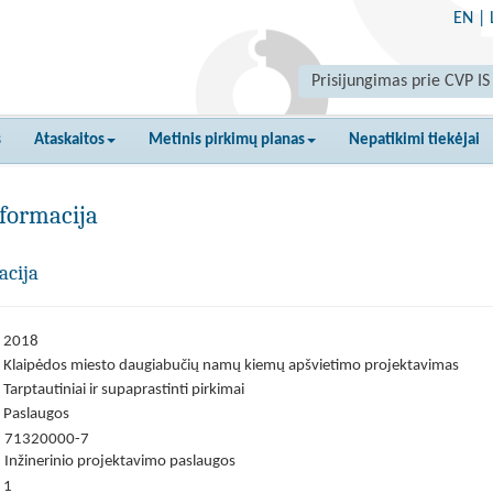
EN
|
Prisijungimas prie CVP IS
s
Ataskaitos
Metinis pirkimų planas
Nepatikimi tiekėjai
formacija
acija
2018
Klaipėdos miesto daugiabučių namų kiemų apšvietimo projektavimas
Tarptautiniai ir supaprastinti pirkimai
Paslaugos
71320000-7
Inžinerinio projektavimo paslaugos
1