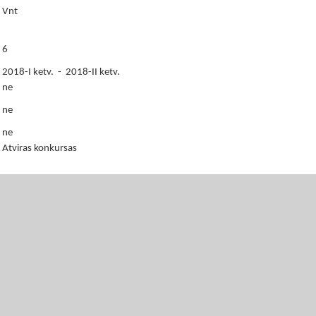
Vnt
6
2018-I ketv. - 2018-II ketv.
ne
ne
ne
Atviras konkursas