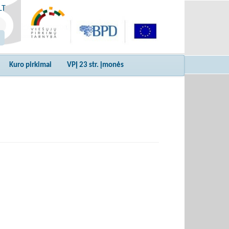
LT
Kuro pirkimai
VPĮ 23 str. įmonės