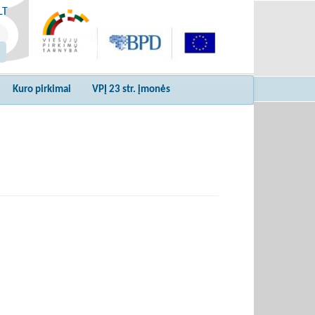
LT
Kuro pirkimai
VPĮ 23 str. įmonės