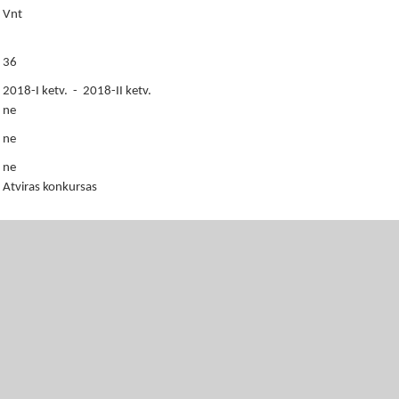
Vnt
36
2018-I ketv. - 2018-II ketv.
ne
ne
ne
Atviras konkursas