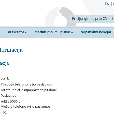
EN
|
Prisijungimas prie CVP IS
s
Ataskaitos
Metinis pirkimų planas
Nepatikimi tiekėjai
formacija
acija
2018
Fiksuoto telefono ryšio paslaugos
Tarptautiniai ir supaprastinti pirkimai
Paslaugos
64211000-8
Viešojo telefono ryšio paslaugos
461