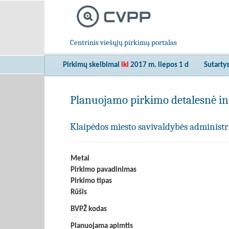
Centrinis viešųjų pirkimų portalas
Pirkimų skelbimai
iki
2017 m. liepos 1 d
Sutarty
Planuojamo pirkimo detalesnė in
Klaipėdos miesto savivaldybės administr
Metai
Pirkimo pavadinimas
Pirkimo tipas
Rūšis
BVPŽ kodas
Planuojama apimtis