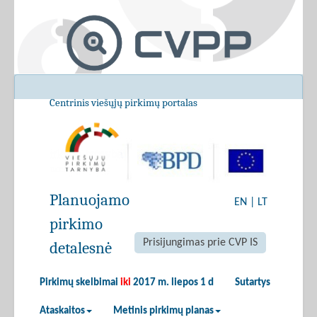
Centrinis viešųjų pirkimų portalas
Planuojamo
EN
|
LT
pirkimo
Prisijungimas prie CVP IS
detalesnė
Pirkimų skelbimai
iki
2017 m. liepos 1 d
Sutartys
Ataskaitos
Metinis pirkimų planas