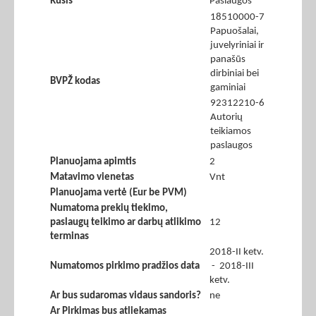
Rūšis
Paslaugos
18510000-7
Papuošalai,
juvelyriniai ir
panašūs
dirbiniai bei
BVPŽ kodas
gaminiai
92312210-6
Autorių
teikiamos
paslaugos
Planuojama apimtis
2
Matavimo vienetas
Vnt
Planuojama vertė (Eur be PVM)
Numatoma prekių tiekimo,
paslaugų teikimo ar darbų atlikimo
12
terminas
2018-II ketv.
Numatomos pirkimo pradžios data
- 2018-III
ketv.
Ar bus sudaromas vidaus sandoris?
ne
Ar Pirkimas bus atliekamas