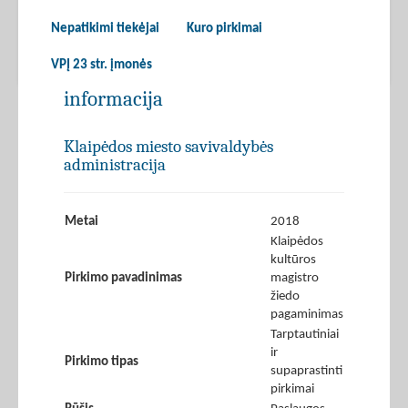
Nepatikimi tiekėjai
Kuro pirkimai
VPĮ 23 str. įmonės
informacija
Klaipėdos miesto savivaldybės
administracija
Metai
2018
Klaipėdos
kultūros
Pirkimo pavadinimas
magistro
žiedo
pagaminimas
Tarptautiniai
ir
Pirkimo tipas
supaprastinti
pirkimai