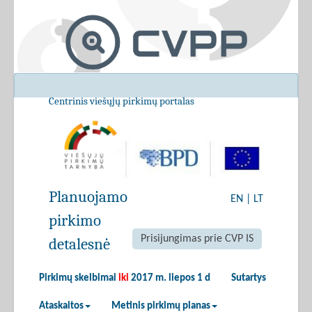
Centrinis viešųjų pirkimų portalas
Planuojamo
EN
|
LT
pirkimo
Prisijungimas prie CVP IS
detalesnė
Pirkimų skelbimai
iki
2017 m. liepos 1 d
Sutartys
Ataskaitos
Metinis pirkimų planas