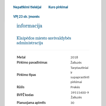
Nepatikimi tiekėjai
Kuro pirkimai
VPĮ 23 str. įmonės
informacija
Klaipėdos miesto savivaldybės
administracija
Metai
2018
Pirkimo pavadinimas
Žaliuzės
Tarptautiniai
ir
Pirkimo tipas
supaprastinti
pirkimai
Rūšis
Prekės
39515400-9
BVPŽ kodas
Žaliuzės
Planuojama apimtis
30