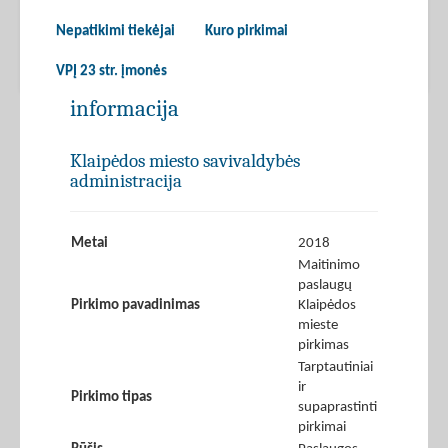
Nepatikimi tiekėjai
Kuro pirkimai
VPĮ 23 str. įmonės
informacija
Klaipėdos miesto savivaldybės
administracija
Metai
2018
Maitinimo
paslaugų
Pirkimo pavadinimas
Klaipėdos
mieste
pirkimas
Tarptautiniai
ir
Pirkimo tipas
supaprastinti
pirkimai