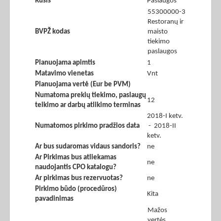
Rūšis
Paslaugos
55300000-3
Restoranų ir
BVPŽ kodas
maisto
tiekimo
paslaugos
Planuojama apimtis
1
Matavimo vienetas
Vnt
Planuojama vertė (Eur be PVM)
Numatoma prekių tiekimo, paslaugų
12
teikimo ar darbų atlikimo terminas
2018-I ketv.
Numatomos pirkimo pradžios data
- 2018-II
ketv.
Ar bus sudaromas vidaus sandoris?
ne
Ar Pirkimas bus atliekamas
ne
naudojantis CPO katalogu?
Ar pirkimas bus rezervuotas?
ne
Pirkimo būdo (procedūros)
Kita
pavadinimas
Mažos
vertės