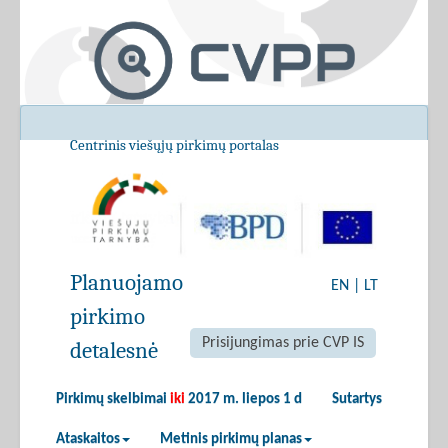
Centrinis viešųjų pirkimų portalas
Planuojamo
EN
|
LT
pirkimo
Prisijungimas prie CVP IS
detalesnė
Pirkimų skelbimai
iki
2017 m. liepos 1 d
Sutartys
Ataskaitos
Metinis pirkimų planas