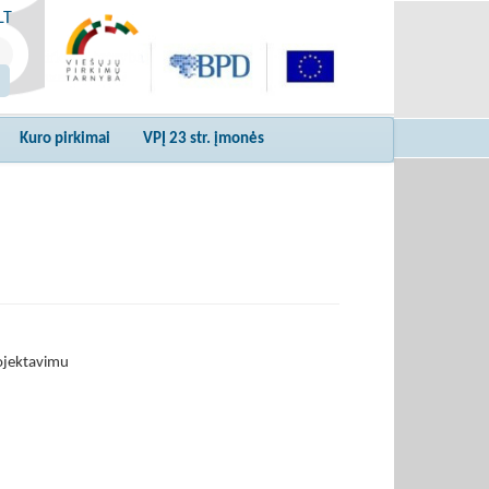
LT
Kuro pirkimai
VPĮ 23 str. įmonės
rojektavimu