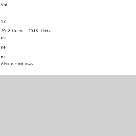
Vnt
12
2018-I ketv. - 2018-II ketv.
ne
ne
ne
Atviras konkursas