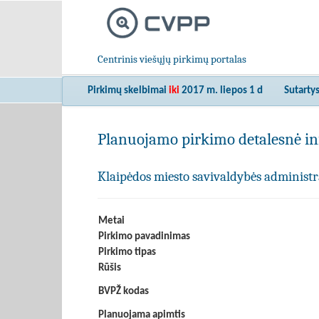
Centrinis viešųjų pirkimų portalas
Pirkimų skelbimai
iki
2017 m. liepos 1 d
Sutarty
Planuojamo pirkimo detalesnė in
Klaipėdos miesto savivaldybės administr
Metai
Pirkimo pavadinimas
Pirkimo tipas
Rūšis
BVPŽ kodas
Planuojama apimtis