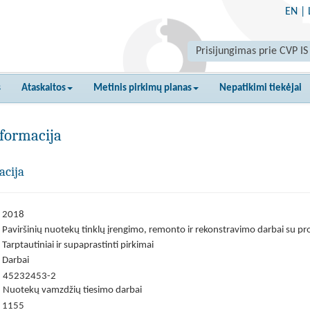
EN
|
Prisijungimas prie CVP IS
s
Ataskaitos
Metinis pirkimų planas
Nepatikimi tiekėjai
formacija
acija
2018
Paviršinių nuotekų tinklų įrengimo, remonto ir rekonstravimo darbai su p
Tarptautiniai ir supaprastinti pirkimai
Darbai
45232453-2
Nuotekų vamzdžių tiesimo darbai
1155