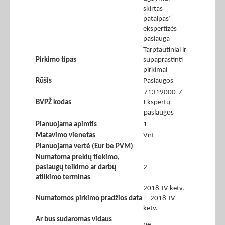
skirtas
patalpas“
ekspertizės
paslauga
Tarptautiniai ir
Pirkimo tipas
supaprastinti
pirkimai
Rūšis
Paslaugos
71319000-7
BVPŽ kodas
Ekspertų
paslaugos
Planuojama apimtis
1
Matavimo vienetas
Vnt
Planuojama vertė (Eur be PVM)
Numatoma prekių tiekimo,
paslaugų teikimo ar darbų
2
atlikimo terminas
2018-IV ketv.
Numatomos pirkimo pradžios data
- 2018-IV
ketv.
Ar bus sudaromas vidaus
ne