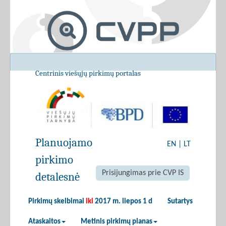
Centrinis viešųjų pirkimų portalas
Planuojamo
EN
|
LT
pirkimo
Prisijungimas prie CVP IS
detalesnė
Pirkimų skelbimai
iki
2017 m. liepos 1 d
Sutartys
Ataskaitos
Metinis pirkimų planas