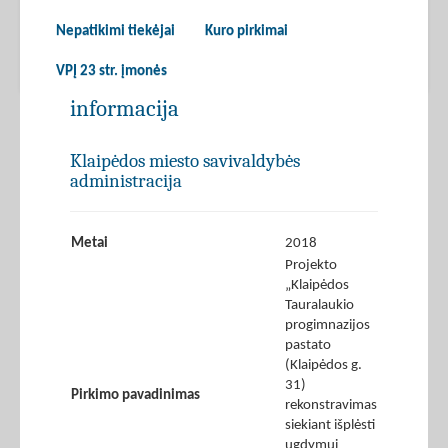
Nepatikimi tiekėjai
Kuro pirkimai
VPĮ 23 str. įmonės
informacija
Klaipėdos miesto savivaldybės
administracija
Metai
2018
Projekto
„Klaipėdos
Tauralaukio
progimnazijos
pastato
(Klaipėdos g.
31)
Pirkimo pavadinimas
rekonstravimas
siekiant išplėsti
ugdymui