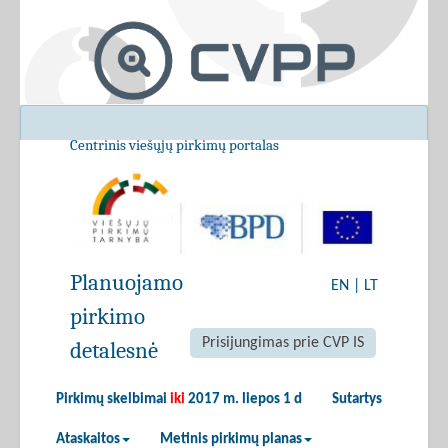
Centrinis viešųjų pirkimų portalas
Planuojamo
EN
|
LT
pirkimo
Prisijungimas prie CVP IS
detalesnė
Pirkimų skelbimai
iki
2017 m. liepos 1 d
Sutartys
Ataskaitos
Metinis pirkimų planas