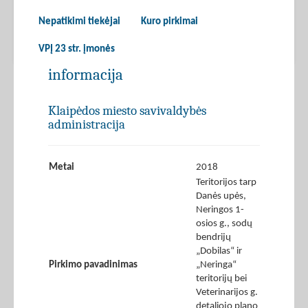
Nepatikimi tiekėjai
Kuro pirkimai
VPĮ 23 str. įmonės
informacija
Klaipėdos miesto savivaldybės
administracija
Metai
2018
Teritorijos tarp
Danės upės,
Neringos 1-
osios g., sodų
bendrijų
„Dobilas“ ir
Pirkimo pavadinimas
„Neringa“
teritorijų bei
Veterinarijos g.
detaliojo plano