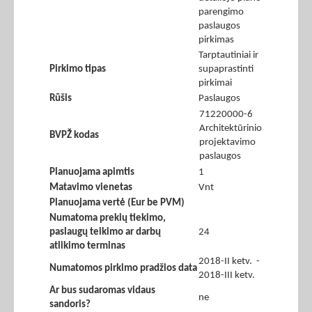
parengimo
paslaugos
pirkimas
Tarptautiniai ir
Pirkimo tipas
supaprastinti
pirkimai
Rūšis
Paslaugos
71220000-6
Architektūrinio
BVPŽ kodas
projektavimo
paslaugos
Planuojama apimtis
1
Matavimo vienetas
Vnt
Planuojama vertė (Eur be PVM)
Numatoma prekių tiekimo,
paslaugų teikimo ar darbų
24
atlikimo terminas
2018-II ketv. -
Numatomos pirkimo pradžios data
2018-III ketv.
Ar bus sudaromas vidaus
ne
sandoris?