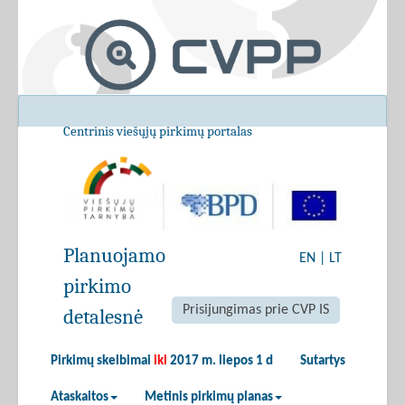
Centrinis viešųjų pirkimų portalas
Planuojamo
EN
|
LT
pirkimo
Prisijungimas prie CVP IS
detalesnė
Pirkimų skelbimai
iki
2017 m. liepos 1 d
Sutartys
Ataskaitos
Metinis pirkimų planas