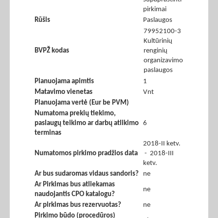
pirkimai
Rūšis
Paslaugos
79952100-3
Kultūrinių
BVPŽ kodas
renginių
organizavimo
paslaugos
Planuojama apimtis
1
Matavimo vienetas
Vnt
Planuojama vertė (Eur be PVM)
Numatoma prekių tiekimo,
paslaugų teikimo ar darbų atlikimo
6
terminas
2018-II ketv.
Numatomos pirkimo pradžios data
- 2018-III
ketv.
Ar bus sudaromas vidaus sandoris?
ne
Ar Pirkimas bus atliekamas
ne
naudojantis CPO katalogu?
Ar pirkimas bus rezervuotas?
ne
Pirkimo būdo (procedūros)