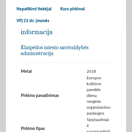
Nepatikimi tiekėjai
Kuro pirkimai
VPĮ 23 str. įmonės
informacija
Klaipėdos miesto savivaldybės
administracija
Metai
2018
Europos
kultūros
paveldo
Pirkimo pavadinimas
dienų
renginio
organizavimo
paslaugos
Tarptautiniai
ir
Pirkimo tipas
supaprastinti