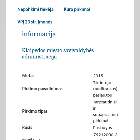
Nepatikimi tiekėjai
Kuro pirkimai
VPĮ 23 str. įmonės
informacija
Klaipėdos miesto savivaldybės
administracija
Metai
2018
Tikrintojo
Pirkimo pavadinimas
(auditoriaus)
paslaugos
Tarptautiniai
ir
Pirkimo tipas
supaprastinti
pirkimai
Rūšis
Paslaugos
79212000-3