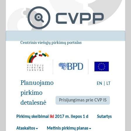
Centrinis viešųjų pirkimų portalas
Planuojamo
EN
|
LT
pirkimo
Prisijungimas prie CVP IS
detalesnė
Pirkimų skelbimai
iki
2017 m. liepos 1 d
Sutartys
Ataskaitos
Metinis pirkimų planas