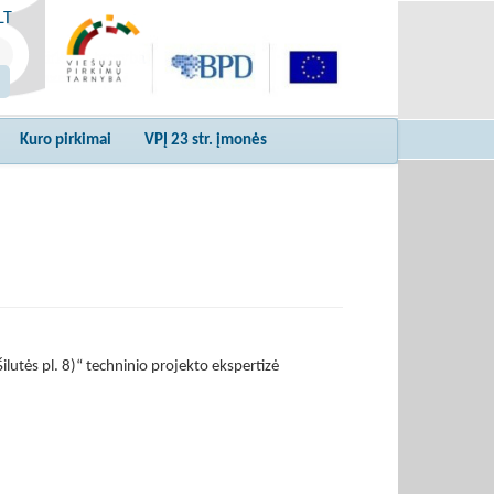
LT
Kuro pirkimai
VPĮ 23 str. įmonės
utės pl. 8)“ techninio projekto ekspertizė