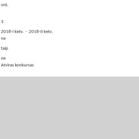
vnt.
3
2018-I ketv. - 2018-II ketv.
ne
taip
ne
Atviras konkursas