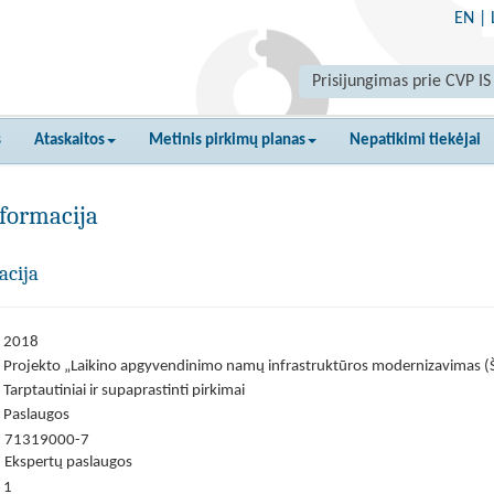
EN
|
Prisijungimas prie CVP IS
s
Ataskaitos
Metinis pirkimų planas
Nepatikimi tiekėjai
formacija
acija
2018
Projekto „Laikino apgyvendinimo namų infrastruktūros modernizavimas (Šil
Tarptautiniai ir supaprastinti pirkimai
Paslaugos
71319000-7
Ekspertų paslaugos
1