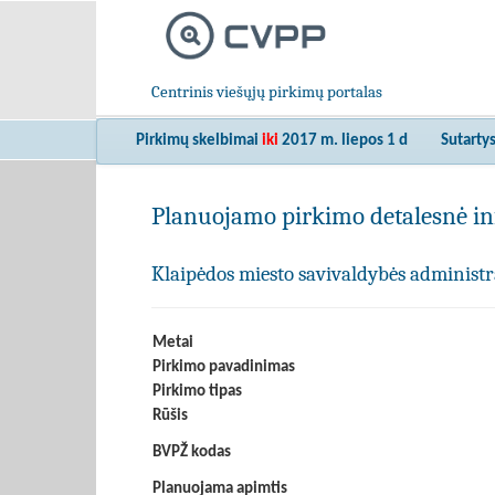
Centrinis viešųjų pirkimų portalas
Pirkimų skelbimai
iki
2017 m. liepos 1 d
Sutarty
Planuojamo pirkimo detalesnė in
Klaipėdos miesto savivaldybės administr
Metai
Pirkimo pavadinimas
Pirkimo tipas
Rūšis
BVPŽ kodas
Planuojama apimtis