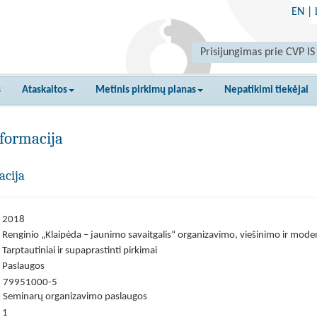
EN
|
Prisijungimas prie CVP IS
s
Ataskaitos
Metinis pirkimų planas
Nepatikimi tiekėjai
formacija
acija
2018
Renginio „Klaipėda – jaunimo savaitgalis“ organizavimo, viešinimo ir mod
Tarptautiniai ir supaprastinti pirkimai
Paslaugos
79951000-5
Seminarų organizavimo paslaugos
1