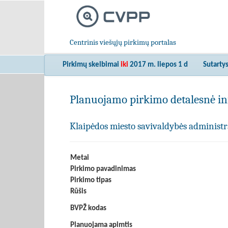
Centrinis viešųjų pirkimų portalas
Pirkimų skelbimai
iki
2017 m. liepos 1 d
Sutarty
Planuojamo pirkimo detalesnė in
Klaipėdos miesto savivaldybės administr
Metai
Pirkimo pavadinimas
Pirkimo tipas
Rūšis
BVPŽ kodas
Planuojama apimtis