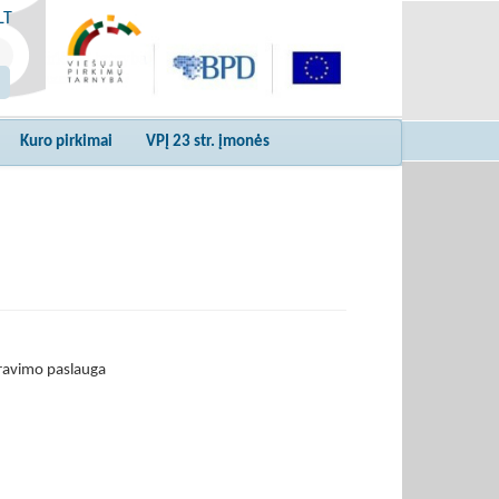
LT
Kuro pirkimai
VPĮ 23 str. įmonės
eravimo paslauga