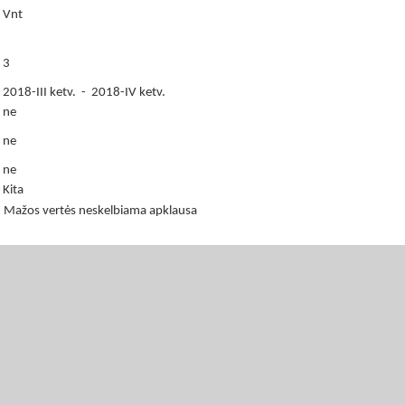
Vnt
3
2018-III ketv. - 2018-IV ketv.
ne
ne
ne
Kita
Mažos vertės neskelbiama apklausa