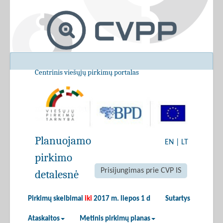
Centrinis viešųjų pirkimų portalas
Planuojamo
EN
|
LT
pirkimo
Prisijungimas prie CVP IS
detalesnė
Pirkimų skelbimai
iki
2017 m. liepos 1 d
Sutartys
Ataskaitos
Metinis pirkimų planas