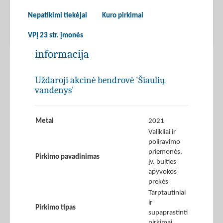
Nepatikimi tiekėjai
Kuro pirkimai
VPĮ 23 str. įmonės
informacija
Uždaroji akcinė bendrovė 'Šiaulių
vandenys'
Metai
2021
Valikliai ir
poliravimo
priemonės,
Pirkimo pavadinimas
įv. buities
apyvokos
prekės
Tarptautiniai
ir
Pirkimo tipas
supaprastinti
pirkimai