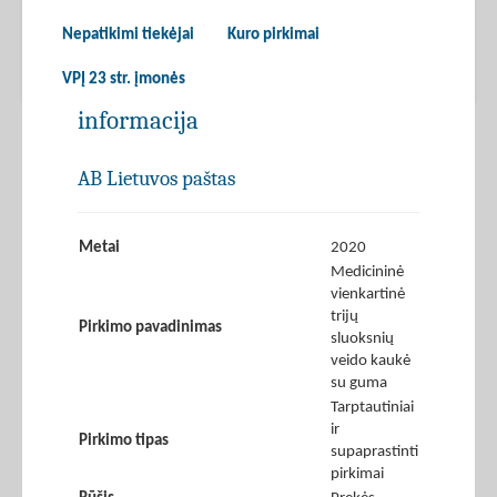
Nepatikimi tiekėjai
Kuro pirkimai
VPĮ 23 str. įmonės
informacija
AB Lietuvos paštas
Metai
2020
Medicininė
vienkartinė
trijų
Pirkimo pavadinimas
sluoksnių
veido kaukė
su guma
Tarptautiniai
ir
Pirkimo tipas
supaprastinti
pirkimai