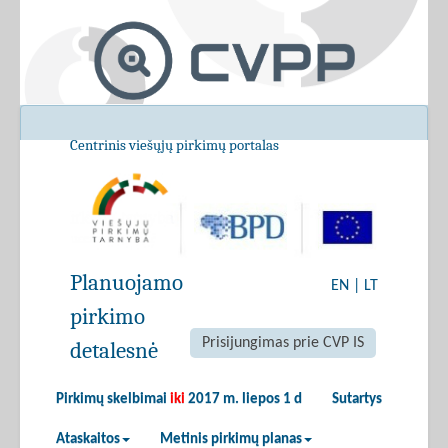
Centrinis viešųjų pirkimų portalas
Planuojamo
EN
|
LT
pirkimo
Prisijungimas prie CVP IS
detalesnė
Pirkimų skelbimai
iki
2017 m. liepos 1 d
Sutartys
Ataskaitos
Metinis pirkimų planas