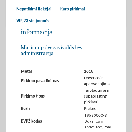
Nepatikimi tiekėjai
Kuro pirkimai
VPĮ 23 str. įmonės
informacija
Marijampolės savivaldybės
administracija
Metai
2018
Dovanos ir
Pirkimo pavadinimas
apdovanojimai
Tarptautiniai ir
Pirkimo tipas
supaprastinti
pirkimai
Rūšis
Prekės
18530000-3
BVPŽ kodas
Dovanos ir
apdovanojimai