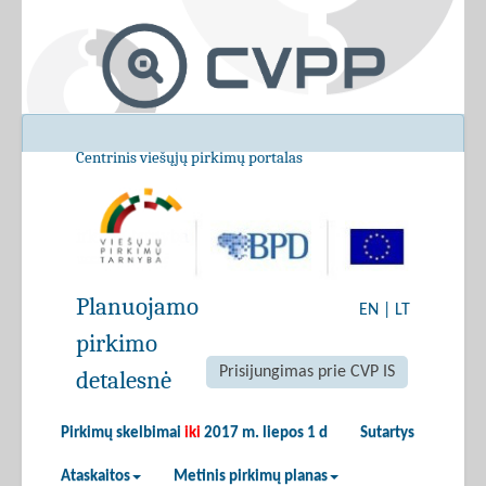
Centrinis viešųjų pirkimų portalas
Planuojamo
EN
|
LT
pirkimo
Prisijungimas prie CVP IS
detalesnė
Pirkimų skelbimai
iki
2017 m. liepos 1 d
Sutartys
Ataskaitos
Metinis pirkimų planas