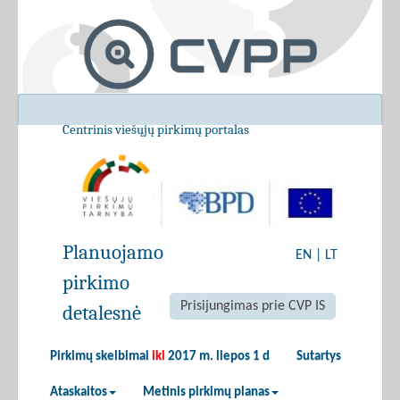
Centrinis viešųjų pirkimų portalas
Planuojamo
EN
|
LT
pirkimo
Prisijungimas prie CVP IS
detalesnė
Pirkimų skelbimai
iki
2017 m. liepos 1 d
Sutartys
Ataskaitos
Metinis pirkimų planas