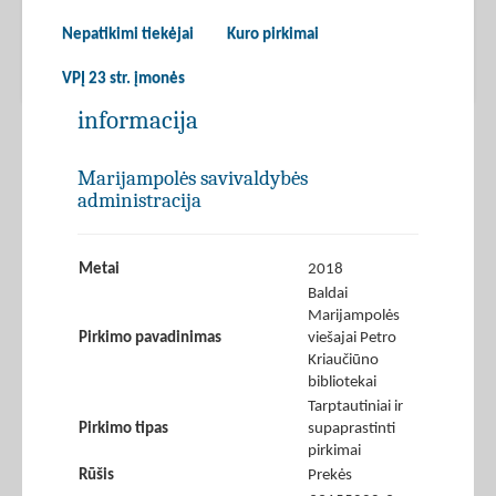
Nepatikimi tiekėjai
Kuro pirkimai
VPĮ 23 str. įmonės
informacija
Marijampolės savivaldybės
administracija
Metai
2018
Baldai
Marijampolės
Pirkimo pavadinimas
viešajai Petro
Kriaučiūno
bibliotekai
Tarptautiniai ir
Pirkimo tipas
supaprastinti
pirkimai
Rūšis
Prekės