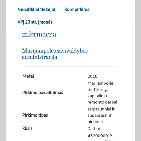
Nepatikimi tiekėjai
Kuro pirkimai
VPĮ 23 str. įmonės
informacija
Marijampolės savivaldybės
administracija
Metai
2018
Marijampolės
m. Tilžės g.
Pirkimo pavadinimas
kapitalinio
remonto darbai
Tarptautiniai ir
Pirkimo tipas
supaprastinti
pirkimai
Rūšis
Darbai
45200000-9