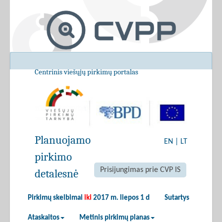
Centrinis viešųjų pirkimų portalas
Planuojamo
EN
|
LT
pirkimo
Prisijungimas prie CVP IS
detalesnė
Pirkimų skelbimai
iki
2017 m. liepos 1 d
Sutartys
Ataskaitos
Metinis pirkimų planas