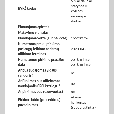
Visi ar daliniai
statybos ir
BVPŽ kodas
civilinės
inžinerijos
darbai
Planuojama apimtis
Matavimo vienetas
Planuojama vertė (Eur be PVM)
165289.26
Numatoma prekių tiekimo,
paslaugų teikimo ar darbų
2020-04-30
atlikimo terminas
Numatomos pirkimo pradžios
2018-II ketv. -
data
2018-III ketv.
Ar bus sudaromas vidaus
ne
sandoris?
Ar Pirkimas bus atliekamas
ne
naudojantis CPO katalogu?
Ar pirkimas bus rezervuotas?
ne
Atviras
Pirkimo būdo (procedūros)
konkursas
pavadinimas
(supaprastintas)