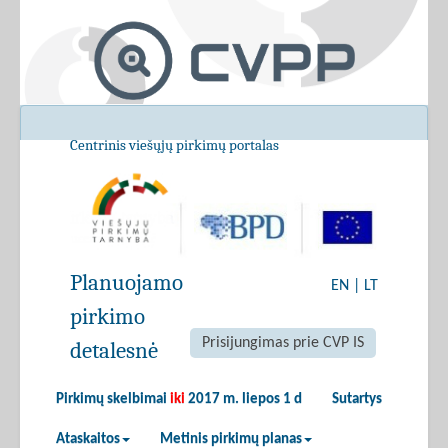
Centrinis viešųjų pirkimų portalas
Planuojamo
EN
|
LT
pirkimo
Prisijungimas prie CVP IS
detalesnė
Pirkimų skelbimai
iki
2017 m. liepos 1 d
Sutartys
Ataskaitos
Metinis pirkimų planas