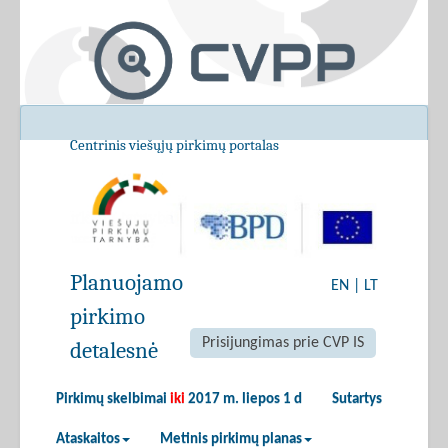
Centrinis viešųjų pirkimų portalas
Planuojamo
EN
|
LT
pirkimo
Prisijungimas prie CVP IS
detalesnė
Pirkimų skelbimai
iki
2017 m. liepos 1 d
Sutartys
Ataskaitos
Metinis pirkimų planas