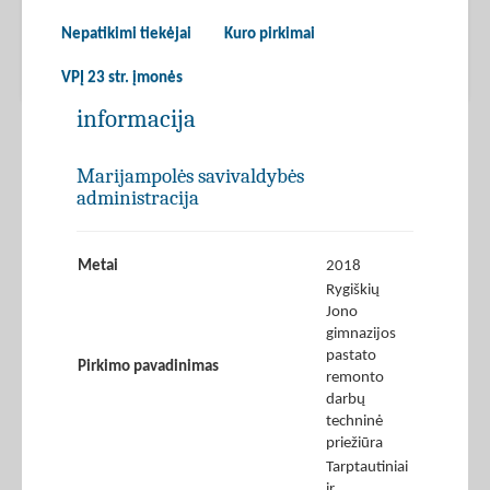
Nepatikimi tiekėjai
Kuro pirkimai
VPĮ 23 str. įmonės
informacija
Marijampolės savivaldybės
administracija
Metai
2018
Rygiškių
Jono
gimnazijos
pastato
Pirkimo pavadinimas
remonto
darbų
techninė
priežiūra
Tarptautiniai
ir