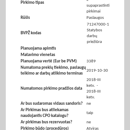
Pirkimo tipas
supaprastinti
pirkimai
Rūšis
Paslaugos
71247000-1
Statybos
BVPŽ kodas
darbų
priežiūra
Planuojama apimtis
Matavimo vienetas
Planuojama vertė (Eur be PVM)
3389
Numatoma prekių tiekimo, paslaugų
2019-10-30
teikimo ar darbų atlikimo terminas
2018-III
ketv. -
Numatomos pirkimo pradžios data
2018-III
ketv.
Ar bus sudaromas vidaus sandoris?
ne
Ar Pirkimas bus atliekamas
taip
naudojantis CPO katalogu?
Ar pirkimas bus rezervuotas?
ne
Pirkimo būdo (procedūros)
Atviras