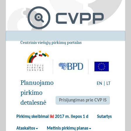
Centrinis viešųjų pirkimų portalas
Planuojamo
EN
|
LT
pirkimo
Prisijungimas prie CVP IS
detalesnė
Pirkimų skelbimai
iki
2017 m. liepos 1 d
Sutartys
Ataskaitos
Metinis pirkimų planas