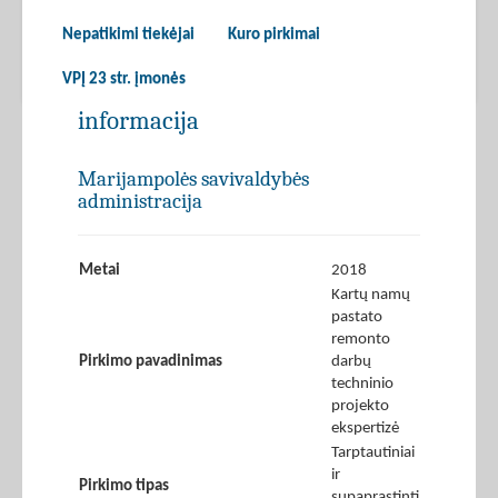
Nepatikimi tiekėjai
Kuro pirkimai
VPĮ 23 str. įmonės
informacija
Marijampolės savivaldybės
administracija
Metai
2018
Kartų namų
pastato
remonto
Pirkimo pavadinimas
darbų
techninio
projekto
ekspertizė
Tarptautiniai
ir
Pirkimo tipas
supaprastinti