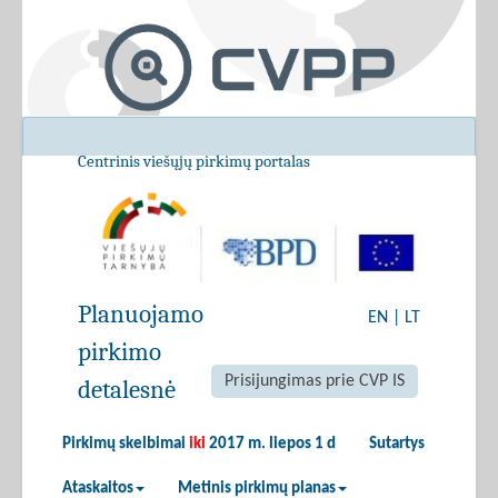
Centrinis viešųjų pirkimų portalas
Planuojamo
EN
|
LT
pirkimo
Prisijungimas prie CVP IS
detalesnė
Pirkimų skelbimai
iki
2017 m. liepos 1 d
Sutartys
Ataskaitos
Metinis pirkimų planas