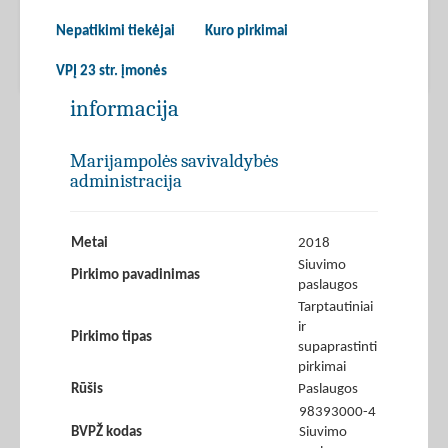
Nepatikimi tiekėjai
Kuro pirkimai
VPĮ 23 str. įmonės
informacija
Marijampolės savivaldybės
administracija
Metai
2018
Siuvimo
Pirkimo pavadinimas
paslaugos
Tarptautiniai
ir
Pirkimo tipas
supaprastinti
pirkimai
Rūšis
Paslaugos
98393000-4
BVPŽ kodas
Siuvimo