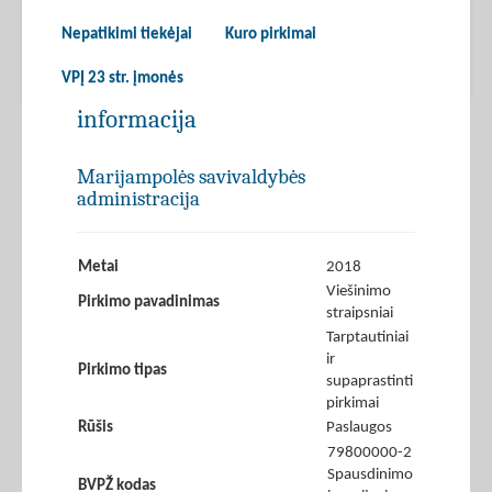
Nepatikimi tiekėjai
Kuro pirkimai
VPĮ 23 str. įmonės
informacija
Marijampolės savivaldybės
administracija
Metai
2018
Viešinimo
Pirkimo pavadinimas
straipsniai
Tarptautiniai
ir
Pirkimo tipas
supaprastinti
pirkimai
Rūšis
Paslaugos
79800000-2
Spausdinimo
BVPŽ kodas