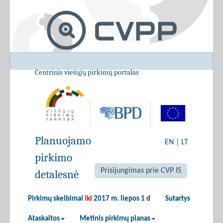
Centrinis viešųjų pirkimų portalas
Planuojamo
EN
|
LT
pirkimo
Prisijungimas prie CVP IS
detalesnė
Pirkimų skelbimai
iki
2017 m. liepos 1 d
Sutartys
Ataskaitos
Metinis pirkimų planas