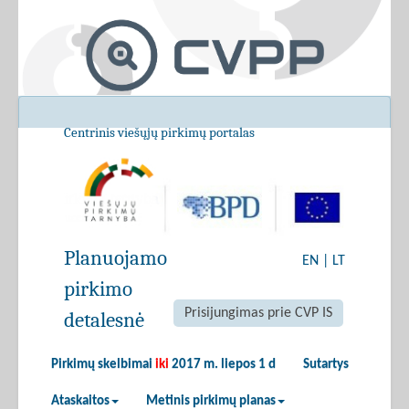
Centrinis viešųjų pirkimų portalas
Planuojamo
EN
|
LT
pirkimo
Prisijungimas prie CVP IS
detalesnė
Pirkimų skelbimai
iki
2017 m. liepos 1 d
Sutartys
Ataskaitos
Metinis pirkimų planas