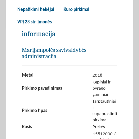
Nepatikimi tiekėjai
Kuro pirkimai
VPĮ 23 str. įmonės
informacija
Marijampolės savivaldybės
administracija
Metai
2018
Kepiniai ir
Pirkimo pavadinimas
pyrago
gaminiai
Tarptautiniai
ir
Pirkimo tipas
supaprastinti
pirkimai
Rūšis
Prekės
15812000-3