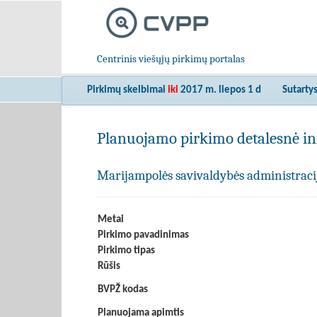
Centrinis viešųjų pirkimų portalas
Pirkimų skelbimai
iki
2017 m. liepos 1 d
Sutarty
Planuojamo pirkimo detalesnė in
Marijampolės savivaldybės administraci
Metai
Pirkimo pavadinimas
Pirkimo tipas
Rūšis
BVPŽ kodas
Planuojama apimtis