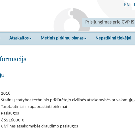
EN
|
Prisijungimas prie CVP IS
s
Ataskaitos
Metinis pirkimų planas
Nepatikimi tiekėjai
formacija
ja
2018
Statinių statybos techninio prižiūrėtojo civilinės atsakomybės privalomųj
Tarptautiniai ir supaprastinti pirkimai
Paslaugos
66516000-0
Civilinės atsakomybės draudimo paslaugos