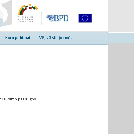
LT
Kuro pirkimai
VPĮ 23 str. įmonės
ų draudimo paslaugos