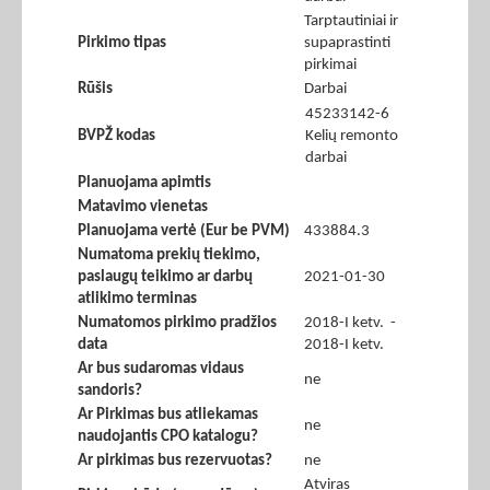
Tarptautiniai ir
Pirkimo tipas
supaprastinti
pirkimai
Rūšis
Darbai
45233142-6
BVPŽ kodas
Kelių remonto
darbai
Planuojama apimtis
Matavimo vienetas
Planuojama vertė (Eur be PVM)
433884.3
Numatoma prekių tiekimo,
paslaugų teikimo ar darbų
2021-01-30
atlikimo terminas
Numatomos pirkimo pradžios
2018-I ketv. -
data
2018-I ketv.
Ar bus sudaromas vidaus
ne
sandoris?
Ar Pirkimas bus atliekamas
ne
naudojantis CPO katalogu?
Ar pirkimas bus rezervuotas?
ne
Atviras