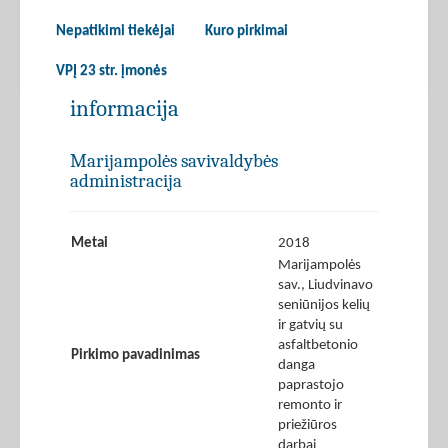
Nepatikimi tiekėjai
Kuro pirkimai
VPĮ 23 str. įmonės
informacija
Marijampolės savivaldybės
administracija
Metai
2018
Marijampolės
sav., Liudvinavo
seniūnijos kelių
ir gatvių su
asfaltbetonio
Pirkimo pavadinimas
danga
paprastojo
remonto ir
priežiūros
darbai