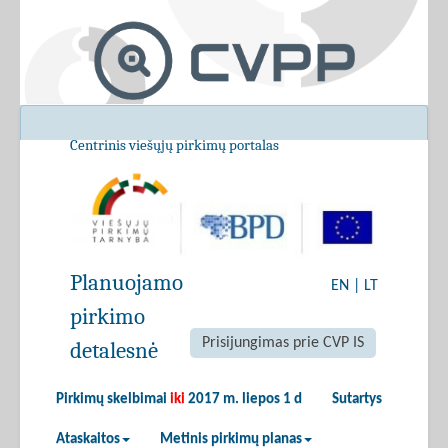
Centrinis viešųjų pirkimų portalas
Planuojamo
EN
|
LT
pirkimo
Prisijungimas prie CVP IS
detalesnė
Pirkimų skelbimai
iki
2017 m. liepos 1 d
Sutartys
Ataskaitos
Metinis pirkimų planas