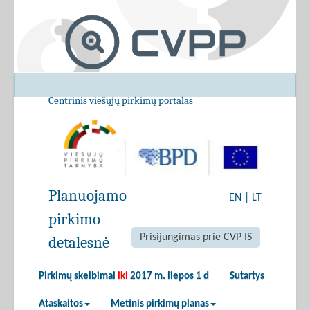
Centrinis viešųjų pirkimų portalas
Planuojamo
EN
|
LT
pirkimo
Prisijungimas prie CVP IS
detalesnė
Pirkimų skelbimai
iki
2017 m. liepos 1 d
Sutartys
Ataskaitos
Metinis pirkimų planas