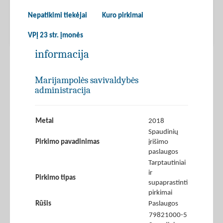
Nepatikimi tiekėjai
Kuro pirkimai
VPĮ 23 str. įmonės
informacija
Marijampolės savivaldybės
administracija
Metai
2018
Spaudinių
Pirkimo pavadinimas
įrišimo
paslaugos
Tarptautiniai
ir
Pirkimo tipas
supaprastinti
pirkimai
Rūšis
Paslaugos
79821000-5