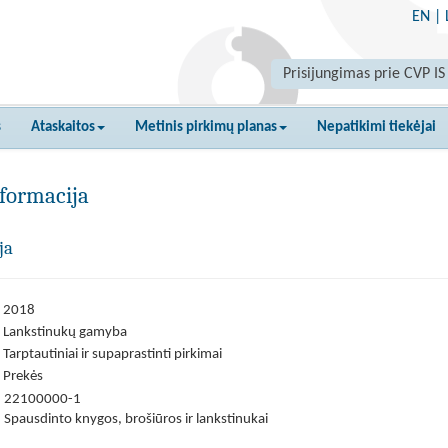
EN
|
Prisijungimas prie CVP IS
s
Ataskaitos
Metinis pirkimų planas
Nepatikimi tiekėjai
formacija
ja
2018
Lankstinukų gamyba
Tarptautiniai ir supaprastinti pirkimai
Prekės
22100000-1
Spausdinto knygos, brošiūros ir lankstinukai