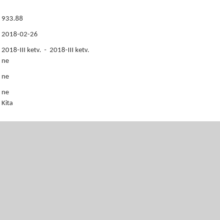
933.88
2018-02-26
2018-III ketv. - 2018-III ketv.
ne
ne
ne
Kita