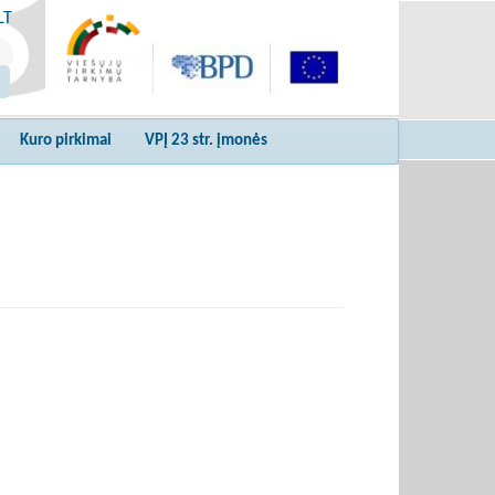
LT
Kuro pirkimai
VPĮ 23 str. įmonės