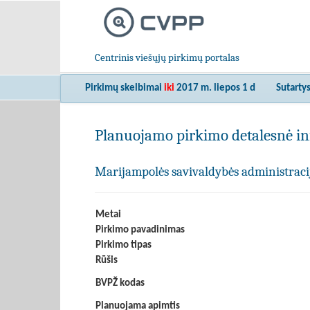
Centrinis viešųjų pirkimų portalas
Pirkimų skelbimai
iki
2017 m. liepos 1 d
Sutarty
Planuojamo pirkimo detalesnė in
Marijampolės savivaldybės administraci
Metai
Pirkimo pavadinimas
Pirkimo tipas
Rūšis
BVPŽ kodas
Planuojama apimtis