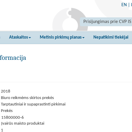
EN
|
Prisijungimas prie CVP IS
s
Ataskaitos
Metinis pirkimų planas
Nepatikimi tiekėjai
formacija
2018
Biuro reikmėms skirtos prekės
Tarptautiniai ir supaprastinti pirkimai
Prekės
15800000-6
Įvairūs maisto produktai
1