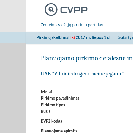
Centrinis viešųjų pirkimų portalas
Pirkimų skelbimai
iki
2017 m. liepos 1 d
Sutarty
Planuojamo pirkimo detalesnė in
UAB "Vilniaus kogeneracinė jėgainė"
Metai
Pirkimo pavadinimas
Pirkimo tipas
Rūšis
BVPŽ kodas
Planuojama apimtis