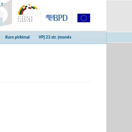
LT
Kuro pirkimai
VPĮ 23 str. įmonės