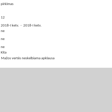
pirkimas
12
2018-I ketv. - 2018-I ketv.
ne
ne
ne
Kita
Mažos vertės neskelbiama apklausa