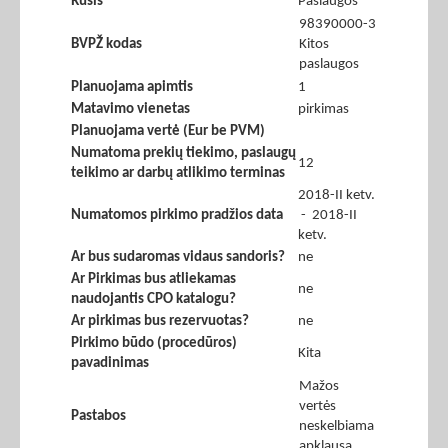
Rūšis
Paslaugos
98390000-3
BVPŽ kodas
Kitos
paslaugos
Planuojama apimtis
1
Matavimo vienetas
pirkimas
Planuojama vertė (Eur be PVM)
Numatoma prekių tiekimo, paslaugų
12
teikimo ar darbų atlikimo terminas
2018-II ketv.
Numatomos pirkimo pradžios data
- 2018-II
ketv.
Ar bus sudaromas vidaus sandoris?
ne
Ar Pirkimas bus atliekamas
ne
naudojantis CPO katalogu?
Ar pirkimas bus rezervuotas?
ne
Pirkimo būdo (procedūros)
Kita
pavadinimas
Mažos
vertės
Pastabos
neskelbiama
apklausa