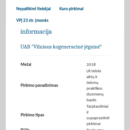
Nepatikimi tiekėjai
Kuro pirkimai
VPĮ 23 str. įmonės
informacija
UAB "Vilniaus kogeneracinė jėgainė"
Metai
2018
LR teisės
aktų ir
teismų
Pirkimo pavadinimas
praktikos
duomenų
bazės
Tarptautiniai
ir
Pirkimo tipas
supaprastinti
pirkimai