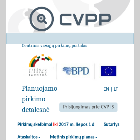
Centrinis viešųjų pirkimų portalas
Planuojamo
EN
|
LT
pirkimo
Prisijungimas prie CVP IS
detalesnė
Pirkimų skelbimai
iki
2017 m. liepos 1 d
Sutartys
Ataskaitos
Metinis pirkimų planas