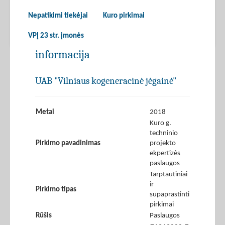
Nepatikimi tiekėjai
Kuro pirkimai
VPĮ 23 str. įmonės
informacija
UAB "Vilniaus kogeneracinė jėgainė"
Metai
2018
Kuro g.
techninio
Pirkimo pavadinimas
projekto
ekpertizės
paslaugos
Tarptautiniai
ir
Pirkimo tipas
supaprastinti
pirkimai
Rūšis
Paslaugos