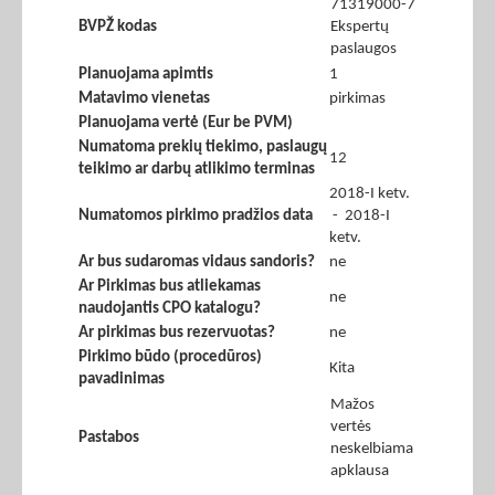
71319000-7
BVPŽ kodas
Ekspertų
paslaugos
Planuojama apimtis
1
Matavimo vienetas
pirkimas
Planuojama vertė (Eur be PVM)
Numatoma prekių tiekimo, paslaugų
12
teikimo ar darbų atlikimo terminas
2018-I ketv.
Numatomos pirkimo pradžios data
- 2018-I
ketv.
Ar bus sudaromas vidaus sandoris?
ne
Ar Pirkimas bus atliekamas
ne
naudojantis CPO katalogu?
Ar pirkimas bus rezervuotas?
ne
Pirkimo būdo (procedūros)
Kita
pavadinimas
Mažos
vertės
Pastabos
neskelbiama
apklausa