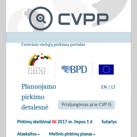
Centrinis viešųjų pirkimų portalas
Planuojamo
EN
|
LT
pirkimo
Prisijungimas prie CVP IS
detalesnė
Pirkimų skelbimai
iki
2017 m. liepos 1 d
Sutartys
Ataskaitos
Metinis pirkimų planas