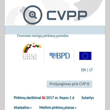
Centrinis viešųjų pirkimų portalas
EN
|
LT
Prisijungimas prie CVP IS
Pirkimų skelbimai
iki
2017 m. liepos 1 d
Sutartys
Ataskaitos
Metinis pirkimų planas