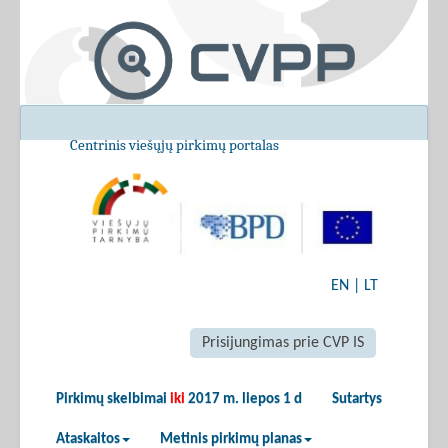
Centrinis viešųjų pirkimų portalas
EN
|
LT
Prisijungimas prie CVP IS
Pirkimų skelbimai
iki
2017 m. liepos 1 d
Sutartys
Ataskaitos
Metinis pirkimų planas