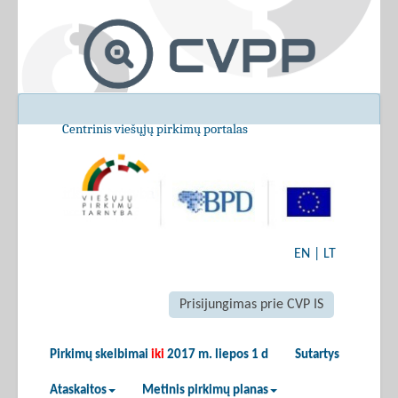
Centrinis viešųjų pirkimų portalas
EN
|
LT
Prisijungimas prie CVP IS
Pirkimų skelbimai
iki
2017 m. liepos 1 d
Sutartys
Ataskaitos
Metinis pirkimų planas