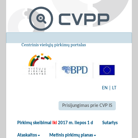
Centrinis viešųjų pirkimų portalas
EN
|
LT
Prisijungimas prie CVP IS
Pirkimų skelbimai
iki
2017 m. liepos 1 d
Sutartys
Ataskaitos
Metinis pirkimų planas