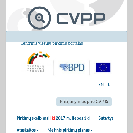
Centrinis viešųjų pirkimų portalas
EN
|
LT
Prisijungimas prie CVP IS
Pirkimų skelbimai
iki
2017 m. liepos 1 d
Sutartys
Ataskaitos
Metinis pirkimų planas