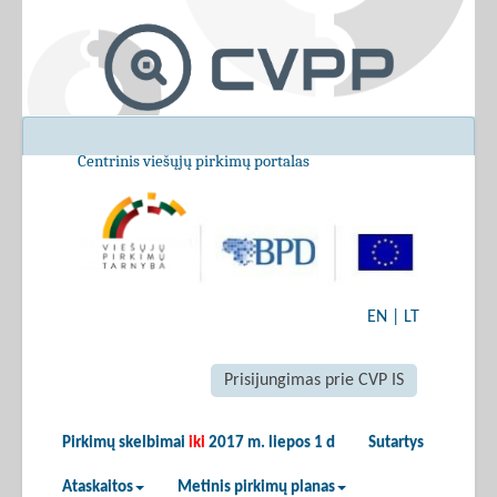
Centrinis viešųjų pirkimų portalas
EN
|
LT
Prisijungimas prie CVP IS
Pirkimų skelbimai
iki
2017 m. liepos 1 d
Sutartys
Ataskaitos
Metinis pirkimų planas