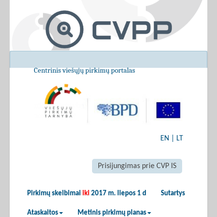
Centrinis viešųjų pirkimų portalas
EN
|
LT
Prisijungimas prie CVP IS
Pirkimų skelbimai
iki
2017 m. liepos 1 d
Sutartys
Ataskaitos
Metinis pirkimų planas