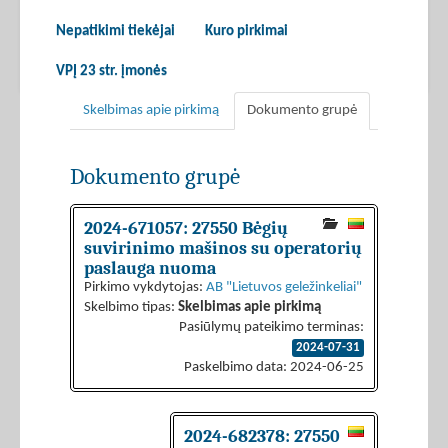
Nepatikimi tiekėjai
Kuro pirkimai
VPĮ 23 str. įmonės
Skelbimas apie pirkimą
Dokumento grupė
Dokumento grupė
2024-671057: 27550 Bėgių
suvirinimo mašinos su operatorių
paslauga nuoma
Pirkimo vykdytojas:
AB "Lietuvos geležinkeliai"
Skelbimo tipas:
Skelbimas apie pirkimą
Pasiūlymų pateikimo terminas:
2024-07-31
Paskelbimo data: 2024-06-25
2024-682378: 27550