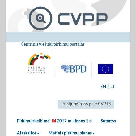
Centrinis viešųjų pirkimų portalas
EN
|
LT
Prisijungimas prie CVP IS
Pirkimų skelbimai
iki
2017 m. liepos 1 d
Sutartys
Ataskaitos
Metinis pirkimų planas