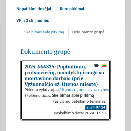
Nepatikimi tiekėjai
Kuro pirkimai
VPĮ 23 str. įmonės
Skelbimas apie pirkimą
Dokumento grupė
Dokumento grupė
2024-666324: Paplūdimių,
poilsiaviečių, maudyklų įranga su
montavimo darbais (prie
Vyžuonaičio ež. Utenos mieste)
Pirkimo vykdytojas:
Utenos rajono savivaldybės administraci
Skelbimo tipas:
Skelbimas apie pirkimą
Pasiūlymų pateikimo terminas:
2024-07-24
Paskelbimo data: 2024-07-17