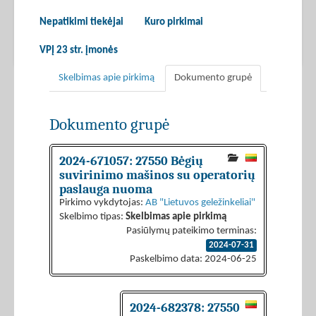
Nepatikimi tiekėjai
Kuro pirkimai
VPĮ 23 str. įmonės
Skelbimas apie pirkimą
Dokumento grupė
Dokumento grupė
2024-671057: 27550 Bėgių
suvirinimo mašinos su operatorių
paslauga nuoma
Pirkimo vykdytojas:
AB "Lietuvos geležinkeliai"
Skelbimo tipas:
Skelbimas apie pirkimą
Pasiūlymų pateikimo terminas:
2024-07-31
Paskelbimo data: 2024-06-25
2024-682378: 27550