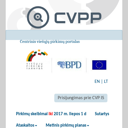
Centrinis viešųjų pirkimų portalas
EN
|
LT
Prisijungimas prie CVP IS
Pirkimų skelbimai
iki
2017 m. liepos 1 d
Sutartys
Ataskaitos
Metinis pirkimų planas