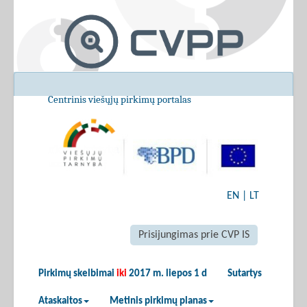
Centrinis viešųjų pirkimų portalas
EN
|
LT
Prisijungimas prie CVP IS
Pirkimų skelbimai
iki
2017 m. liepos 1 d
Sutartys
Ataskaitos
Metinis pirkimų planas